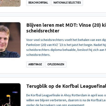
BEACHKORFBAL
NATIONALE SELECTIES
Blijven leren met MDT: Vinse (20) k
scheidsrechter
Voor veel scheidsrechters voelt het behalen van een dip
Panholzer (20) van KVZ ’23 is het juist het begin. Nadat hij
scheidsrechters diploma behaalde, besloot hij zich aan 
scheidsrechters.
ARBITRAGE
OPLEIDINGEN
Terugblik op de Korfbal Leaguefinale
De Korfbal Leaguefinale in Ahoy Rotterdam in april was 
willen we blijven verbeteren, daarom is na de Korfbal 
onder de bezoekers van ons evenement.