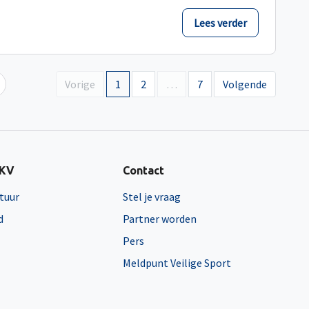
Lees verder
Vorige
1
2
…
7
Volgende
NKV
Contact
tuur
Stel je vraag
d
Partner worden
Pers
Meldpunt Veilige Sport