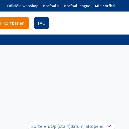
Officiële webshop
Korfbal.nl
Korfbal League
Mijn Korfbal
il korfballen!
FAQ