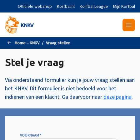
Naar de hoofdinhoud gaan
Officiële webshop
Korfbal.nl
Korfbal League
Mijn Korfbal
Home – KNKV
Vraag stellen
Stel je vraag
Via onderstaand formulier kun je jouw vraag stellen aan
het KNKV. Dit formulier is niet bedoeld voor het
indienen van een klacht. Ga daarvoor naar
deze pagina
.
VOORNAAM
*