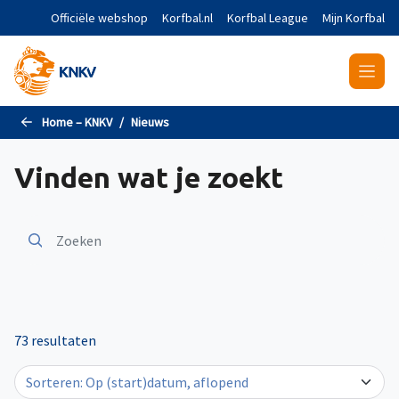
Naar de hoofdinhoud gaan
Officiële webshop
Korfbal.nl
Korfbal League
Mijn Korfbal
Home – KNKV
Nieuws
Vinden wat je zoekt
73 resultaten