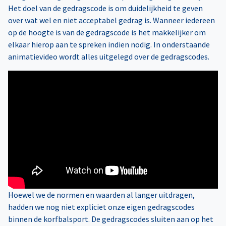
Het doel van de gedragscode is om duidelijkheid te geven
over wat wel en niet acceptabel gedrag is. Wanneer iedereen
op de hoogte is van de gedragscode is het makkelijker om
elkaar hierop aan te spreken indien nodig. In onderstaande
animatievideo wordt alles uitgelegd over de gedragscodes.
Hoewel we de normen en waarden al langer uitdragen,
hadden we nog niet expliciet onze eigen gedragscodes
binnen de korfbalsport. De gedragscodes sluiten aan op het