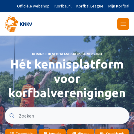
Naar de hoofdinhoud gaan
Officiële webshop
Korfbal.nl
Korfbal League
Mijn Korfbal
KONINKLIJK NEDERLANDS KORFBALVERBOND
Hét kennisplatform
voor
korfbalverenigingen
Competitie
Agenda
Nieuws
Kennisbank