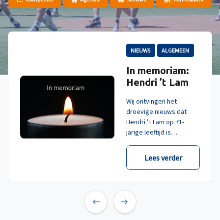
NIEUWS
ALGEMEEN
In memoriam:
Hendri ’t Lam
Wij ontvingen het
droevige nieuws dat
Hendri ’t Lam op 71-
jarige leeftijd is
overleden. Wij wensen
de familie, vrienden en
Lees verder
naasten veel kracht toe
in deze moeilijke tijd.