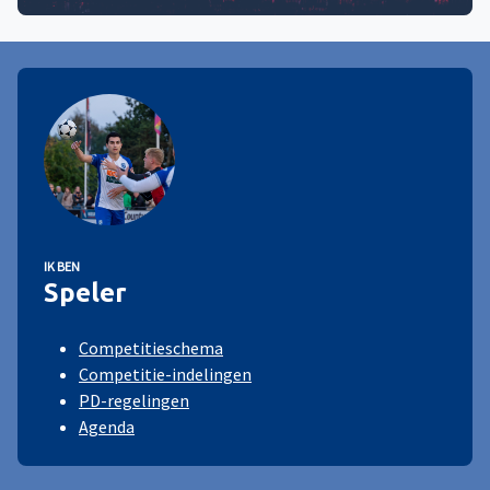
IK BEN
Speler
Competitieschema
Competitie-indelingen
PD-regelingen
Agenda