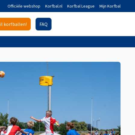
Officiële webshop
Korfbal.nl
Korfbal League
Mijn Korfbal
il korfballen!
FAQ