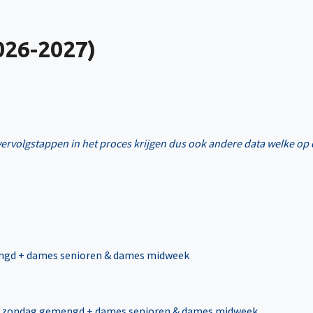
026-2027)
 vervolgstappen in het proces krijgen dus ook andere data welke op
engd + dames senioren & dames midweek
en zondag gemengd + dames senioren & dames midweek