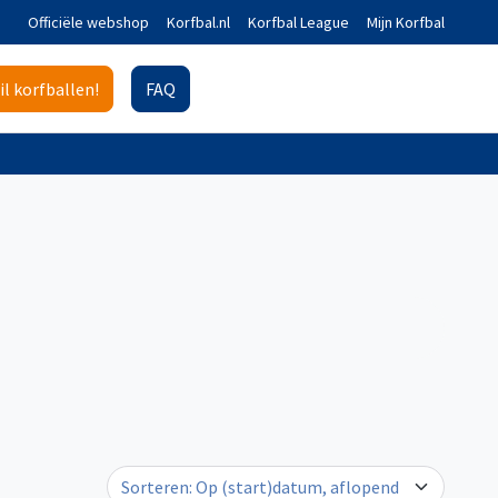
Officiële webshop
Korfbal.nl
Korfbal League
Mijn Korfbal
il korfballen!
FAQ