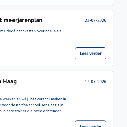
et meerjarenplan
21-07-2026
em Briedé handvatten over hoe je als
Lees verder
n Haag
17-07-2026
e werken en wil jij het verschil maken in
u! Voor de Korfbalschool Den Haag zijn
housiaste trainer die twee ochtenden
Lees verder