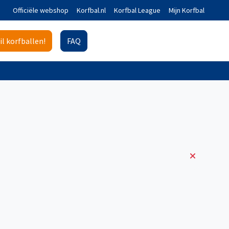
Officiële webshop
Korfbal.nl
Korfbal League
Mijn Korfbal
il korfballen!
FAQ