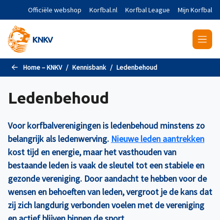
Naar de hoofdinhoud gaan
Officiële webshop
Korfbal.nl
Korfbal League
Mijn Korfbal
Home – KNKV
Kennisbank
Ledenbehoud
Ledenbehoud
Voor korfbalverenigingen is ledenbehoud minstens zo
belangrijk als ledenwerving.
Nieuwe leden aantrekken
kost tijd en energie, maar het vasthouden van
bestaande leden is vaak de sleutel tot een stabiele en
gezonde vereniging. Door aandacht te hebben voor de
wensen en behoeften van leden, vergroot je de kans dat
zij zich langdurig verbonden voelen met de vereniging
en actief blijven binnen de sport.