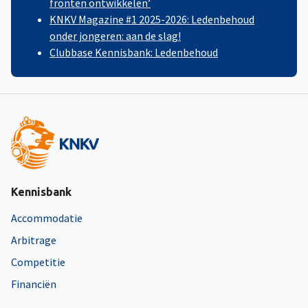
fronten ontwikkelen’
KNKV Magazine #1 2025-2026: Ledenbehoud
onder jongeren: aan de slag!
Clubbase Kennisbank: Ledenbehoud
Kennisbank
Accommodatie
Arbitrage
Competitie
Financiën