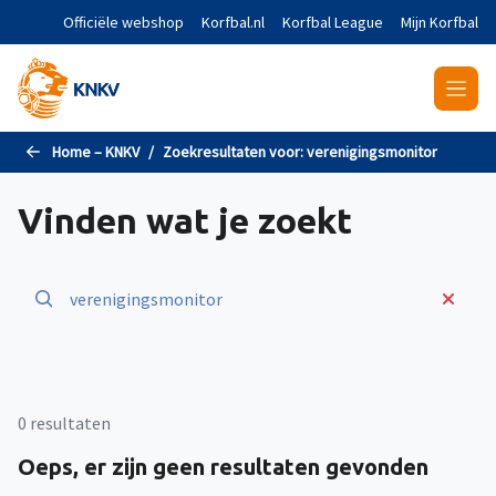
Naar de hoofdinhoud gaan
Officiële webshop
Korfbal.nl
Korfbal League
Mijn Korfbal
Home – KNKV
Zoekresultaten voor:
verenigingsmonitor
Vinden wat je zoekt
0 resultaten
Oeps, er zijn geen resultaten gevonden