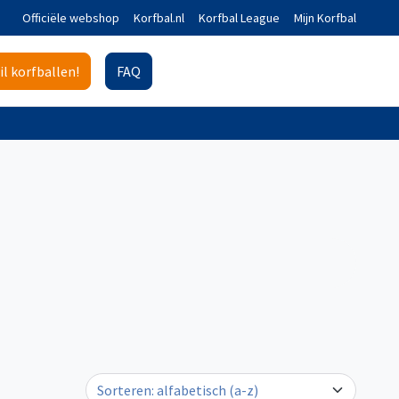
Officiële webshop
Korfbal.nl
Korfbal League
Mijn Korfbal
il korfballen!
FAQ