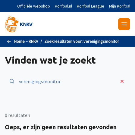
Naar de hoofdinhoud gaan
Officiële webshop
Korfbal.nl
Korfbal League
Mijn Korfbal
Home – KNKV
Zoekresultaten voor:
verenigingsmonitor
Vinden wat je zoekt
0 resultaten
Oeps, er zijn geen resultaten gevonden