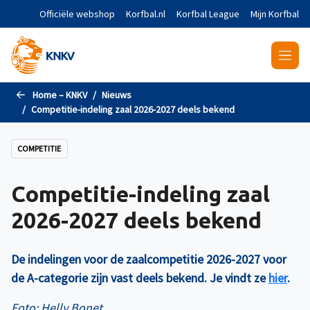
Naar de hoofdinhoud gaan
Officiële webshop
Korfbal.nl
Korfbal League
Mijn Korfbal
Home – KNKV
Nieuws
Competitie-indeling zaal 2026-2027 deels bekend
COMPETITIE
Competitie-indeling zaal
2026-2027 deels bekend
De indelingen voor de zaalcompetitie 2026-2027 voor
de A-categorie zijn vast deels bekend. Je vindt ze
hier
.
Foto: Helly Bonet