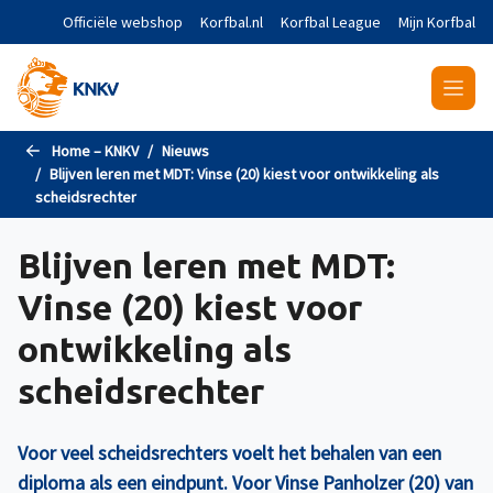
Naar de hoofdinhoud gaan
Officiële webshop
Korfbal.nl
Korfbal League
Mijn Korfbal
Home – KNKV
Nieuws
Blijven leren met MDT: Vinse (20) kiest voor ontwikkeling als
scheidsrechter
Blijven leren met MDT:
Vinse (20) kiest voor
ontwikkeling als
scheidsrechter
Voor veel scheidsrechters voelt het behalen van een
diploma als een eindpunt. Voor Vinse Panholzer (20) van