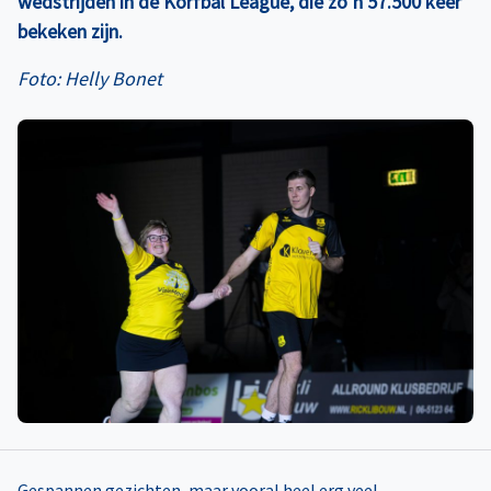
wedstrijden in de Korfbal League, die zo’n 57.500 keer
bekeken zijn.
Foto: Helly Bonet
Gespannen gezichten, maar vooral heel erg veel