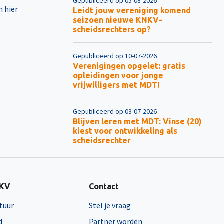
Gepubliceerd op 05-08-2026
n hier
Leidt jouw vereniging komend
seizoen nieuwe KNKV-
scheidsrechters op?
Gepubliceerd op 10-07-2026
Verenigingen opgelet: gratis
opleidingen voor jonge
vrijwilligers met MDT!
Gepubliceerd op 03-07-2026
Blijven leren met MDT: Vinse (20)
kiest voor ontwikkeling als
scheidsrechter
NKV
Contact
tuur
Stel je vraag
d
Partner worden