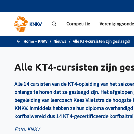
Naar de hoofdinhoud gaan
Competitie
Verenigingsonde
Home – KNKV
Nieuws
Alle KT4-cursisten zijn geslaagd!
Alle KT4-cursisten zijn ge
Alle 14 cursisten van de KT4-opleiding van het seizo
onlangs te horen dat ze geslaagd zijn. Het afgelopen
begeleiding van leercoach Kees Vlietstra de hoogste t
KNKV. Inmiddels hebben ze hun diploma overhandigd 
korfbalwereld dus 14 KT4-gecertificeerde korfbaltrain
Foto: KNKV