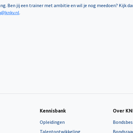
. Ben jij een trainer met ambitie en wil je nog meedoen? Kijk da
n@knkv.nl
.
Kennisbank
Over K
Opleidingen
Bondsbes
Talentontwikkeling
Bondsraa