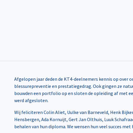
Afgelopen jaar deden de KT4-deelnemers kennis op over on
blessurepreventie en prestatiegedrag. Ook gingen ze natuur
bouwden een portfolio op en sloten de opleiding af met e
werd afgesloten.
Wij feliciteren Colin Aliet, Uulke van Barneveld, Henk Bij
Hensbergen, Ada Kornuijt, Gert Jan Olthuis, Luuk Schafra
behalen van hun diploma. We wensen hun veel succes met h