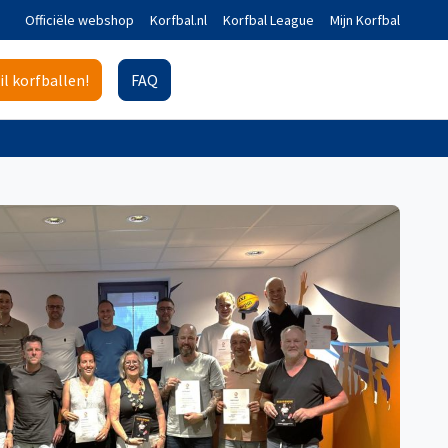
Officiële webshop
Korfbal.nl
Korfbal League
Mijn Korfbal
il korfballen!
FAQ