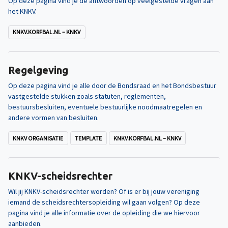
Op deze pagina vind je de antwoorden op veelgestelde vragen aan
het KNKV.
KNKV.KORFBAL.NL – KNKV
Regelgeving
Op deze pagina vind je alle door de Bondsraad en het Bondsbestuur
vastgestelde stukken zoals statuten, reglementen,
bestuursbesluiten, eventuele bestuurlijke noodmaatregelen en
andere vormen van besluiten.
KNKV ORGANISATIE
TEMPLATE
KNKV.KORFBAL.NL – KNKV
KNKV-scheidsrechter
Wil jij KNKV-scheidsrechter worden? Of is er bij jouw vereniging
iemand de scheidsrechtersopleiding wil gaan volgen? Op deze
pagina vind je alle informatie over de opleiding die we hiervoor
aanbieden.