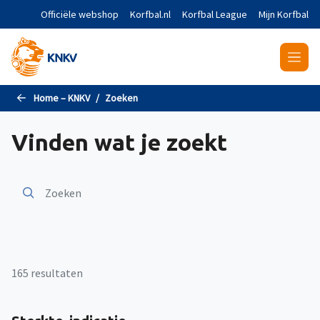
Naar de hoofdinhoud gaan
Officiële webshop
Korfbal.nl
Korfbal League
Mijn Korfbal
Home – KNKV
Zoeken
Vinden wat je zoekt
165 resultaten