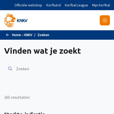
Naar de hoofdinhoud gaan
Officiële webshop
Korfbal.nl
Korfbal League
Mijn Korfbal
Home – KNKV
Zoeken
Vinden wat je zoekt
165 resultaten