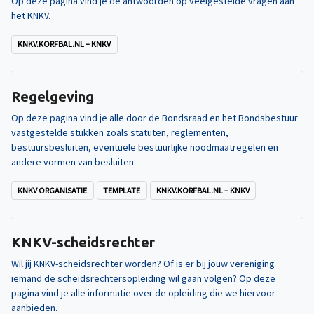
Op deze pagina vind je de antwoorden op veelgestelde vragen aan
het KNKV.
KNKV.KORFBAL.NL – KNKV
Regelgeving
Op deze pagina vind je alle door de Bondsraad en het Bondsbestuur
vastgestelde stukken zoals statuten, reglementen,
bestuursbesluiten, eventuele bestuurlijke noodmaatregelen en
andere vormen van besluiten.
KNKV ORGANISATIE
TEMPLATE
KNKV.KORFBAL.NL – KNKV
KNKV-scheidsrechter
Wil jij KNKV-scheidsrechter worden? Of is er bij jouw vereniging
iemand de scheidsrechtersopleiding wil gaan volgen? Op deze
pagina vind je alle informatie over de opleiding die we hiervoor
aanbieden.