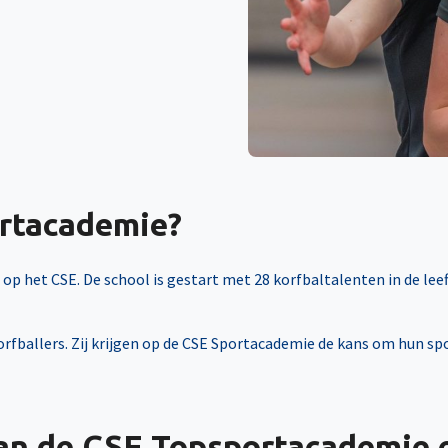
ortacademie?
p het CSE. De school is gestart met 28 korfbaltalenten in de leefti
fballers. Zij krijgen op de CSE Sportacademie de kans om hun sp
an de CSE Topsportacademie e