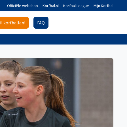
Officiële webshop
Korfbal.nl
Korfbal League
Mijn Korfbal
il korfballen!
FAQ