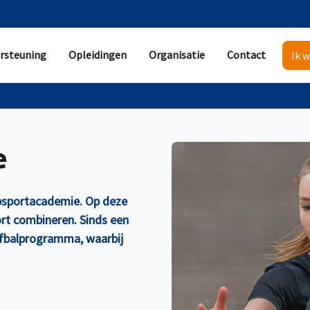
rsteuning
Opleidingen
Organisatie
Contact
Ik w
e
psportacademie. Op deze
ort combineren. Sinds een
rfbalprogramma, waarbij