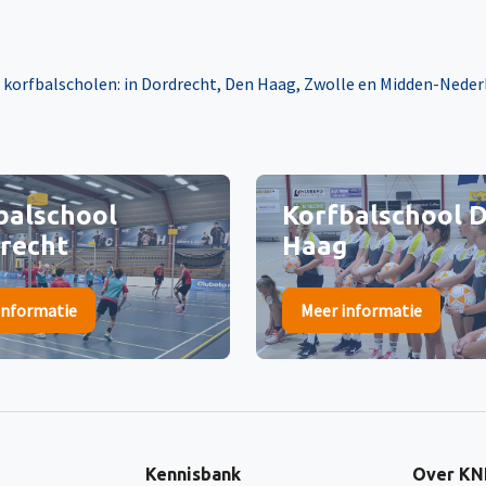
korfbalscholen: in Dordrecht, Den Haag, Zwolle en Midden-Nederl
balschool
Korfbalschool 
recht
Haag
informatie
Meer informatie
Kennisbank
Over K