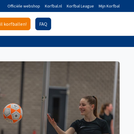
Officiële webshop
Korfbal.nl
Korfbal League
Mijn Korfbal
il korfballen!
FAQ