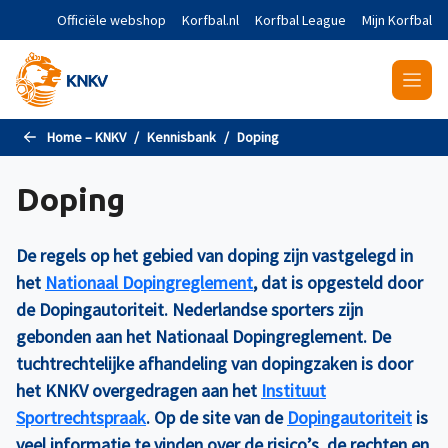
Naar de hoofdinhoud gaan
Officiële webshop
Korfbal.nl
Korfbal League
Mijn Korfbal
Home – KNKV
Kennisbank
Doping
Doping
De regels op het gebied van doping zijn vastgelegd in
het
Nationaal Dopingreglement
, dat is opgesteld door
de Dopingautoriteit. Nederlandse sporters zijn
gebonden aan het Nationaal Dopingreglement. De
tuchtrechtelijke afhandeling van dopingzaken is door
het KNKV overgedragen aan het
Instituut
Sportrechtspraak
. Op de site van de
Dopingautoriteit
is
veel informatie te vinden over de risico’s, de rechten en