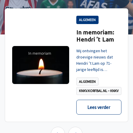
ALGEMEEN
In memoriam:
Hendri ’t Lam
Wij ontvingen het
droevige nieuws dat
Hendri ’t Lam op 71-
jarige leeftijd is
overleden. Wij wensen
de familie, vrienden en
ALGEMEEN
naasten veel kracht toe
KNKV.KORFBAL.NL – KNKV
in deze moeilijke tijd.
Lees verder