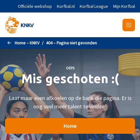
Naar de hoofdinhoud gaan
Officiële webshop
Korfbal.nl
Korfbal League
Mijn Korfbal
Home – KNKV
404 – Pagina niet gevonden
OEPS
Mis geschoten :(
Laat maar even afkoelen op de bank die pagina. Er is
nog veel meer talent te vinden!
Home