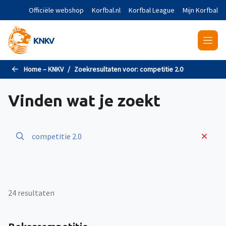
Naar de hoofdinhoud gaan
Officiële webshop
Korfbal.nl
Korfbal League
Mijn Korfbal
Home – KNKV
Zoekresultaten voor:
competitie 2.0
Vinden wat je zoekt
24 resultaten