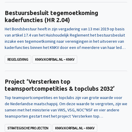
Bestuursbesluit tegemoetkoming
kaderfuncties (HR 2.04)
Het Bondsbestuur heeft in zijn vergadering van 13 mei 2019 op basis
van artikel 17.4 van het Huishoudelijk Reglement het bestuursbesluit
inzake een tegemoetkoming naar verenigingen in het uitvoeren van
kaderfuncties binnen het KNKV door een of meerdere van haar leden
vastgesteld.
REGELGEVING
KNKV.KORFBAL.NL – KNKV
Project ‘Versterken top
teamsportcompetities & topclubs 2032’
Top teamsportcompetities en topclubs zijn van grote waarde voor
de Nederlandse maatschappij. Om deze waarde te vergroten, zijn we
samen met het ministerie van VWS, VSG, NOC*NSF en vier andere
teamsporten gestart met het project ‘Versterken top
teamsportcompetities en topclubs 2032’.
STRATEGISCHE PROJECTEN
KNKV.KORFBAL.NL – KNKV