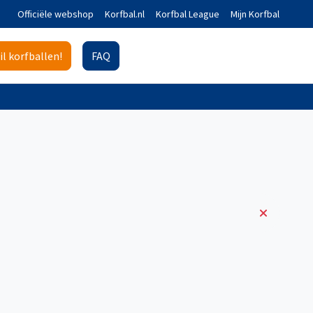
Officiële webshop
Korfbal.nl
Korfbal League
Mijn Korfbal
il korfballen!
FAQ